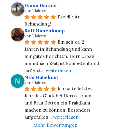
Diana Dänner
vor 2 Jahren
Exzellente 
Behandlung!
Ralf Hanenkamp
vor 3 Jahren
Bin seit ca. 2 
Jahren in Behandlung und kann 
nur gutes Berichten. Herr Urban 
nimmt sich Zeit, ist kompetent und 
äußerst
... 
weiterlesen
Nils Habekost
vor 3 Jahren
Ich hatte letztes 
Jahr das Glück bei Herrn Urban 
und Frau Kotten ein Praktikum 
machen zu können. Besonders 
aufgefallen
... 
weiterlesen
Mehr Bewertungen