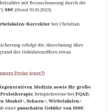
lbstzahler mit Bezuschussung durch die
V):
98€
(
Stand 01.01.2023
)
rbelsäulen-Korrektur
bei Christian
sicherung erfolgt die Abrechnung über
fgrund der Gebührenziffern etwas
unsere Preise teuer?)
 Regenerativen Medizin sowie für große
-Prolotherapie
, beispielsweise bei
FQAD,
en Muskel-, Sehnen-, Wirbelsäulen-
ab einer
pauschalen Gebühr von 196€
.