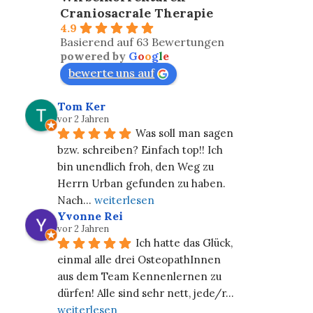
Craniosacrale Therapie
4.9
Basierend auf 63 Bewertungen
powered by
G
o
o
g
l
e
bewerte uns auf
Tom Ker
vor 2 Jahren
Was soll man sagen 
bzw. schreiben? Einfach top!! Ich 
bin unendlich froh, den Weg zu 
Herrn Urban gefunden zu haben. 
Nach
... 
weiterlesen
Yvonne Rei
vor 2 Jahren
Ich hatte das Glück, 
einmal alle drei OsteopathInnen 
aus dem Team Kennenlernen zu 
dürfen! Alle sind sehr nett, jede/r
... 
weiterlesen