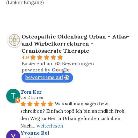
(Linker Eingang)
Osteopathie Oldenburg Urban - Atlas-
und Wirbelkorrekturen -
Craniosacrale Therapie
4.9
Basierend auf 63 Bewertungen
powered by
G
o
o
g
l
e
bewerte uns auf
Tom Ker
vor 2 Jahren
Was soll man sagen bzw. 
schreiben? Einfach top!! Ich bin unendlich froh, 
den Weg zu Herrn Urban gefunden zu haben. 
Nach
... 
weiterlesen
Yvonne Rei