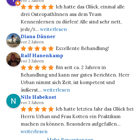
vor 2 Jahren
Ich hatte das Glück, einmal alle 
drei OsteopathInnen aus dem Team 
Kennenlernen zu dürfen! Alle sind sehr nett, 
jede/r
... 
weiterlesen
Diana Dänner
vor 2 Jahren
Exzellente Behandlung!
Ralf Hanenkamp
vor 3 Jahren
Bin seit ca. 2 Jahren in 
Behandlung und kann nur gutes Berichten. Herr 
Urban nimmt sich Zeit, ist kompetent und 
äußerst
... 
weiterlesen
Nils Habekost
vor 3 Jahren
Ich hatte letztes Jahr das Glück bei 
Herrn Urban und Frau Kotten ein Praktikum 
machen zu können. Besonders aufgefallen
... 
weiterlesen
Mehr Bewertungen