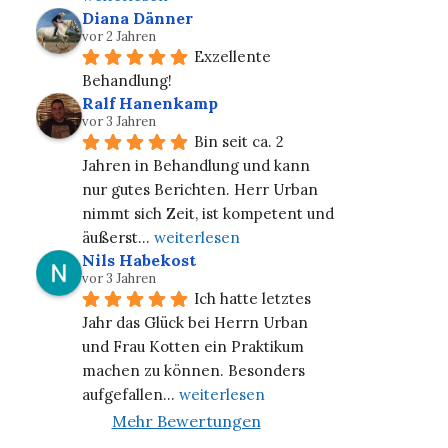
Diana Dänner
vor 2 Jahren
Exzellente 
Behandlung!
Ralf Hanenkamp
vor 3 Jahren
Bin seit ca. 2 
Jahren in Behandlung und kann 
nur gutes Berichten. Herr Urban 
nimmt sich Zeit, ist kompetent und 
äußerst
... 
weiterlesen
Nils Habekost
vor 3 Jahren
Ich hatte letztes 
Jahr das Glück bei Herrn Urban 
und Frau Kotten ein Praktikum 
machen zu können. Besonders 
aufgefallen
... 
weiterlesen
Mehr Bewertungen