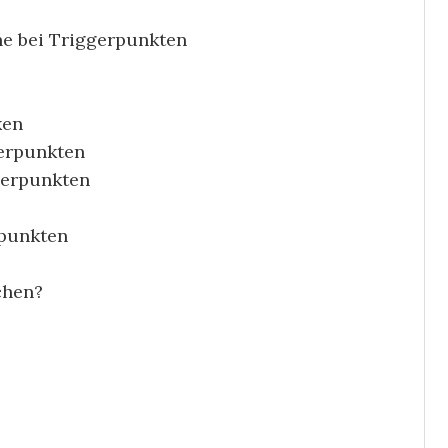
he bei Triggerpunkten
ken
gerpunkten
gerpunkten
rpunkten
chen?