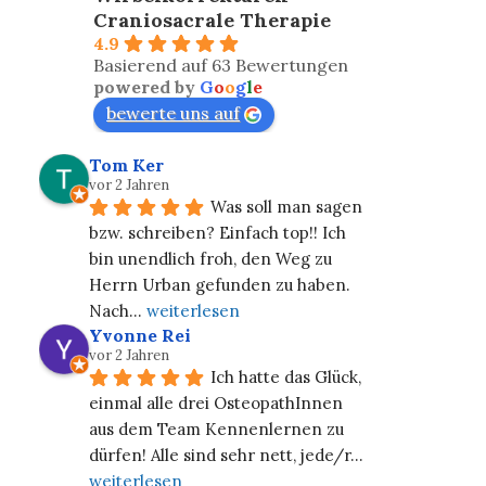
Craniosacrale Therapie
4.9
Basierend auf 63 Bewertungen
powered by
G
o
o
g
l
e
bewerte uns auf
Tom Ker
vor 2 Jahren
Was soll man sagen 
bzw. schreiben? Einfach top!! Ich 
bin unendlich froh, den Weg zu 
Herrn Urban gefunden zu haben. 
Nach
... 
weiterlesen
Yvonne Rei
vor 2 Jahren
Ich hatte das Glück, 
einmal alle drei OsteopathInnen 
aus dem Team Kennenlernen zu 
dürfen! Alle sind sehr nett, jede/r
... 
weiterlesen