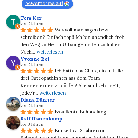
bewerte uns auf
Tom Ker
vor 2 Jahren
Was soll man sagen bzw. 
schreiben? Einfach top!! Ich bin unendlich froh, 
den Weg zu Herrn Urban gefunden zu haben. 
Nach
... 
weiterlesen
Yvonne Rei
vor 2 Jahren
Ich hatte das Glück, einmal alle 
drei OsteopathInnen aus dem Team 
Kennenlernen zu dürfen! Alle sind sehr nett, 
jede/r
... 
weiterlesen
Diana Dänner
vor 2 Jahren
Exzellente Behandlung!
Ralf Hanenkamp
vor 3 Jahren
Bin seit ca. 2 Jahren in 
Behandlung und kann nur gutes Berichten. Herr 