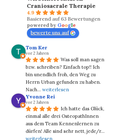
Craniosacrale Therapie
4.9
Basierend auf 63 Bewertungen
powered by
G
o
o
g
l
e
bewerte uns auf
Tom Ker
vor 2 Jahren
Was soll man sagen 
bzw. schreiben? Einfach top!! Ich 
bin unendlich froh, den Weg zu 
Herrn Urban gefunden zu haben. 
Nach
... 
weiterlesen
Yvonne Rei
vor 2 Jahren
Ich hatte das Glück, 
einmal alle drei OsteopathInnen 
aus dem Team Kennenlernen zu 
dürfen! Alle sind sehr nett, jede/r
... 
weiterlesen