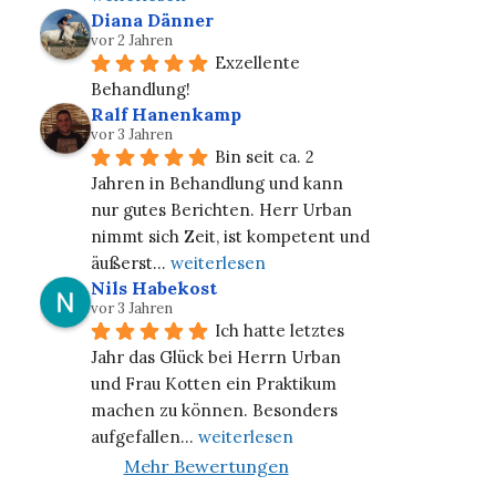
Diana Dänner
vor 2 Jahren
Exzellente 
Behandlung!
Ralf Hanenkamp
vor 3 Jahren
Bin seit ca. 2 
Jahren in Behandlung und kann 
nur gutes Berichten. Herr Urban 
nimmt sich Zeit, ist kompetent und 
äußerst
... 
weiterlesen
Nils Habekost
vor 3 Jahren
Ich hatte letztes 
Jahr das Glück bei Herrn Urban 
und Frau Kotten ein Praktikum 
machen zu können. Besonders 
aufgefallen
... 
weiterlesen
Mehr Bewertungen