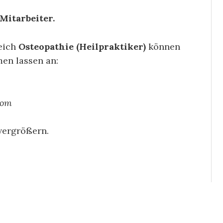
itarbeiter.
reich
Osteopathie (Heilpraktiker)
können
en lassen an:
com
vergrößern.